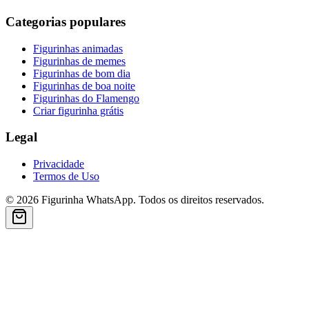
Categorias populares
Figurinhas animadas
Figurinhas de memes
Figurinhas de bom dia
Figurinhas de boa noite
Figurinhas do Flamengo
Criar figurinha grátis
Legal
Privacidade
Termos de Uso
©
2026
Figurinha WhatsApp
.
Todos os direitos reservados.